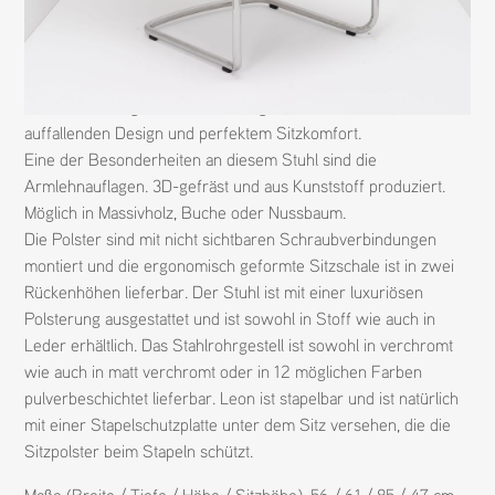
N
1158
M
LEON
H
CASALA
D
KRESSEL + SCHELLE
Leon ist ein eleganter Freischwinger-Armlehnstuhl mit einem
auffallenden Design und perfektem Sitzkomfort.
Eine der Besonderheiten an diesem Stuhl sind die
Armlehnauflagen. 3D-gefräst und aus Kunststoff produziert.
Möglich in Massivholz, Buche oder Nussbaum.
Die Polster sind mit nicht sichtbaren Schraubverbindungen
montiert und die ergonomisch geformte Sitzschale ist in zwei
Rückenhöhen lieferbar. Der Stuhl ist mit einer luxuriösen
Polsterung ausgestattet und ist sowohl in Stoff wie auch in
Leder erhältlich. Das Stahlrohrgestell ist sowohl in verchromt
wie auch in matt verchromt oder in 12 möglichen Farben
pulverbeschichtet lieferbar. Leon ist stapelbar und ist natürlich
mit einer Stapelschutzplatte unter dem Sitz versehen, die die
Sitzpolster beim Stapeln schützt.