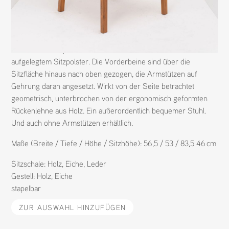
N
1397
M
ST4-N
H
HUSSL
D
HUSSL
ST4N ist ein stapelbarer Stuhl aus Massivholz mit Holzsitz oder
aufgelegtem Sitzpolster. Die Vorderbeine sind über die
Sitzfläche hinaus nach oben gezogen, die Armstützen auf
Gehrung daran angesetzt. Wirkt von der Seite betrachtet
geometrisch, unterbrochen von der ergonomisch geformten
Rückenlehne aus Holz. Ein außerordentlich bequemer Stuhl.
Und auch ohne Armstützen erhältlich.
Maße (Breite / Tiefe / Höhe / Sitzhöhe): 56,5 / 53 / 83,5 46 cm
Sitzschale:
Holz
,
Eiche
,
Leder
Gestell:
Holz
,
Eiche
stapelbar