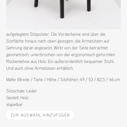
N
1341
M
ST4N
H
PETER HUSSL
D
PETER HUSSL
ST4N ist ein stapelbarer Stuhl aus Massivholz mit Holzsitz oder
aufgelegtem Sitzpolster. Die Vorderbeine sind über die
Sitzfläche hinaus nach oben gezogen, die Armstützen auf
Gehrung daran angesetzt. Wirkt von der Seite betrachtet
geometrisch, unterbrochen von der ergonomisch geformten
Rückenlehne aus Holz. Ein außerordentlich bequemer Stuhl.
Und auch ohne Armstützen erhältlich.
Maße (Breite / Tiefe / Höhe / Sitzhöhe): 49 / 53 / 82,5 / 46 cm
Sitzschale:
Leder
Gestell:
Holz
stapelbar