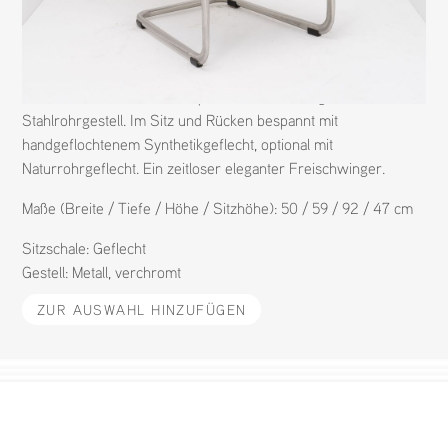
N
1050
M
B3
H
TECTA
D
STEFAN WEWERKA
Der B3 von Tecta ist ein bequemer Freischwinger mit
Stahlrohrgestell. Im Sitz und Rücken bespannt mit
handgeflochtenem Synthetikgeflecht, optional mit
Naturrohrgeflecht. Ein zeitloser eleganter Freischwinger.
Maße (Breite / Tiefe / Höhe / Sitzhöhe): 50 / 59 / 92 / 47 cm
Sitzschale:
Geflecht
Gestell:
Metall
,
verchromt