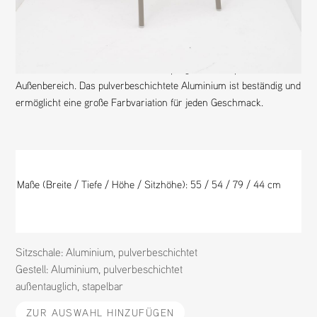
N
1442
M
RION SESSEL
H
FAST
D
FAST
Der RION Sessel von Fast ist ein einprägsamer Stapelstuhl für den
Außenbereich. Das pulverbeschichtete Aluminium ist beständig und
ermöglicht eine große Farbvariation für jeden Geschmack.
Maße (Breite / Tiefe / Höhe / Sitzhöhe): 55
/ 54 / 79 / 44
cm
Sitzschale:
Aluminium
,
pulverbeschichtet
Gestell:
Aluminium
,
pulverbeschichtet
außentauglich
,
stapelbar