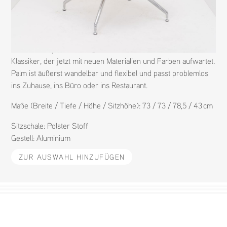
N
1368
M
PALM
H
ARPER
D
LIEVORE ALTHERR MOLINA (2004)
Palm ist kompakt, lebendig und ausdrucksstark – ein moderner
Klassiker, der jetzt mit neuen Materialien und Farben aufwartet.
Palm ist äußerst wandelbar und flexibel und passt problemlos
ins Zuhause, ins Büro oder ins Restaurant.
Maße (Breite / Tiefe / Höhe / Sitzhöhe): 73 / 73 / 78,5 / 43 cm
Sitzschale:
Polster Stoff
Gestell:
Aluminium