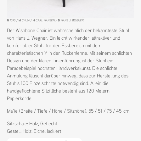
N
1095
M
CH 24
H
CARL HANSEN
D
HANS J. WEGNER
Der Wishbone Chair ist wahrscheinlich der bekannteste Stuhl
von Hans J. Wegner. Ein leicht wirkender, attraktiver und
komfortabler Stuhl für den Essbereich mit dem
charakteristischen Y in der Rückenlehne. Mit seinem schlichten
Design und der klaren Linienführung ist der Stuhl ein
Paradebeispiel höchster Handwerkskunst. Die schlichte
Anmutung täuscht darüber hinweg, dass zur Herstellung des
Stuhls 100 Einzelschritte notwendig sind. Allein die
handgeflochtene Sitzfläche besteht aus 120 Metern
Papierkordel.
Maße (Breite / Tiefe / Höhe / Sitzhöhe): 55 / 51 / 75 / 45 cm
Sitzschale:
Holz
,
Geflecht
Gestell:
Holz
,
Eiche
,
lackiert