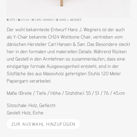
N
1075
M
CH 24
H
CARL HANSEN
D
HANS J. WEGNER
Der wohl bekannteste Entwurf Hans J. Wegners ist der auch
als Y-Chair bekannte CH24 Wishbone Chair, vertrieben vom
dänischen Hersteller Carl Hansen & Søn. Das Besondere steckt
hier in den formalen und materiellen Details: Während Rücken
und Gestell in den Armlehnen so zusammenlaufen, dass eine
einzigartige formale Ausgewogenheit entsteht, sind in der
Sitzfläche des aus Massivholz gefertigten Stuhls 120 Meter
Papiergarn verarbeitet.
Maße (Breite / Tiefe / Höhe / Sitzhöhe): 55 / 51 / 76 / 45 cm
Sitzschale:
Holz
,
Geflecht
Gestell:
Holz
,
Eiche