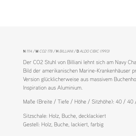
N
1114
M
CO2 178
H
BILLIANI
D
ALDO CIBIC (1993)
Der CO2 Stuhl von Billiani lehnt sich am Navy Cha
Bild der amerikanischen Marine-Krankenhäuser p
Version glücklicherweise aus massivem Buchenhol
Inspiration aus Aluminium.
Maße (Breite / Tiefe / Höhe / Sitzhöhe): 40 / 40
Sitzschale:
Holz
,
Buche
,
decklackiert
Gestell:
Holz
,
Buche
,
lackiert
,
farbig