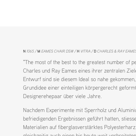
N
1065
M
EAMES CHAIR DSW
H
VITRA
D
CHARLES & RAY EAME
"The most of the best to the greatest number of pe
Charles und Ray Eames eines ihrer zentralen Ziel
Entwurf sind sie diesem Ideal so nahe gekommen, 
Grundidee einer einteiligen körpergerecht geformt
Designerehepaar über viele Jahre.
Nachdem Experimente mit Sperrholz und Aluminiu
befriedigenden Ergebnissen geführt hatten, stiess
Materialien auf fiberglasverstärktes Polyesterhar
gleichzeitig auch einen bis heute weit verbreitet