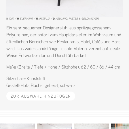
N
1009
M
ELEPHANT
H
KRISTALIA
D
NEULAND. PASTER & GELDMACHER
Ein sehr bequemer Designerstuhl aus spritzgegossenem
Polyurethan, der sofort zum Hauptdarsteller im Wohnraum und
öffentlichen Bereichen wie Restaurants, Hotel, Cafés und Bars
wird. Das widerstandsfähige, leichte Material vereint auf ideale
Weise Entwurfskultur und Durchführbarkeit.
Maße (Breite / Tiefe / Höhe / Sitzhöhe): 62 / 60 / 86 / 44 cm
Sitzschale:
Kunststoff
Gestell:
Holz
,
Buche
,
gebeizt
,
schwarz