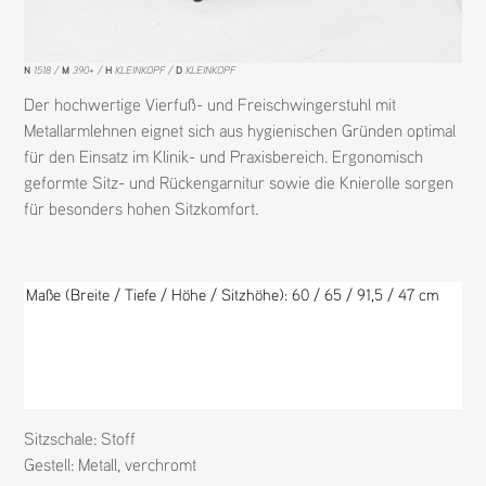
N
1518
M
390+
H
KLEINKOPF
D
KLEINKOPF
Der hochwertige Vierfuß- und Freischwingerstuhl mit
Metallarmlehnen eignet sich aus hygienischen Gründen optimal
für den Einsatz im Klinik- und Praxisbereich. Ergonomisch
geformte Sitz- und Rückengarnitur sowie die Knierolle sorgen
für besonders hohen Sitzkomfort.
Maße (Breite / Tiefe / Höhe / Sitzhöhe): 60 / 65 / 91,5 / 47 c
m
Sitzschale:
Stoff
Gestell:
Metall
,
verchromt