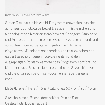
N
1102
M
404
H
THONET
D
STEFAN DIEZ
Stefan Diez hat ein Holzstuhl-Programm entworfen, das sich
auf unser Bugholz-Erbe bezieht, es aber in ästhetischen und
technologischen Kriterien transformiert. Gebogene Stuhlbeine
und Armlehnen laufen in einem »Knoten« zusammen und sind
von unten in die körpergerecht geformte Sitzfläche
eingelassen. Mit seinem spannenden Kontrast zwischen den
elegant geschwungenen Holz-Elementen und den
ausgeprägten Polstern vermittelt das Programm Komfort und
bietet ihn auch: Es schreibt keine bestimmte Sitzposition vor
und die organisch geformte Rückenlehne federt angenehm
nach.
Maße (Breite / Tiefe / Höhe / Sitzhöhe): 60 / 54 / 78 / 45 cm
Sitzschale:
Holz
,
Buche
,
decklackiert
,
Polster Stoff
Gestell:
Holz
,
Buche
,
lackiert