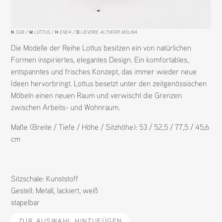
N
1328
M
LOTTUS
H
ENEA
D
LIEVORE ALTHERR MOLINA
Die Modelle der Reihe Lottus besitzen ein von natürlichen
Formen inspiriertes, elegantes Design. Ein komfortables,
entspanntes und frisches Konzept, das immer wieder neue
Ideen hervorbringt. Lottus besetzt unter den zeitgenössischen
Möbeln einen neuen Raum und verwischt die Grenzen
zwischen Arbeits- und Wohnraum.
Maße (Breite / Tiefe / Höhe / Sitzhöhe): 53 / 52,5 / 77,5 / 45,6
cm
Sitzschale:
Kunststoff
Gestell:
Metall
,
lackiert
,
weiß
stapelbar