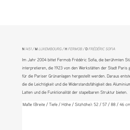
N
1451
M
LUXEMBOURG
H
FERMOB
D
FRÉDÉRIC SOFIA
Im Jahr 2004 bittet Fermob Frédéric Sofia, die berühmten S
interpretieren, die 1923 von den Werkstätten der Stadt Par
für die Pariser Grünanlagen hergestellt werden. Daraus entste
die die Leichtigkeit und die Widerstandsfähigkeit des Alumini
Latten und die Funktionalität der stapelbaren Struktur bieten.
Maße (Breite / Tiefe / Höhe / Sitzhöhe): 52
/ 57 / 88 / 46
c