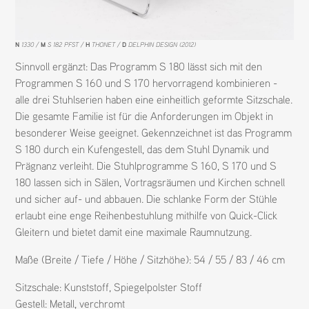
N
1330
M
S 182 PFST
H
THONET
D
DELPHIN DESIGN (2012)
Sinnvoll ergänzt: Das Programm S 180 lässt sich mit den
Programmen S 160 und S 170 hervorragend kombinieren -
alle drei Stuhlserien haben eine einheitlich geformte Sitzschale.
Die gesamte Familie ist für die Anforderungen im Objekt in
besonderer Weise geeignet. Gekennzeichnet ist das Programm
S 180 durch ein Kufengestell, das dem Stuhl Dynamik und
Prägnanz verleiht. Die Stuhlprogramme S 160, S 170 und S
180 lassen sich in Sälen, Vortragsräumen und Kirchen schnell
und sicher auf- und abbauen. Die schlanke Form der Stühle
erlaubt eine enge Reihenbestuhlung mithilfe von Quick-Click
Gleitern und bietet damit eine maximale Raumnutzung.
Maße (Breite / Tiefe / Höhe / Sitzhöhe): 54 / 55 / 83 / 46 cm
Sitzschale:
Kunststoff
,
Spiegelpolster Stoff
Gestell:
Metall
,
verchromt