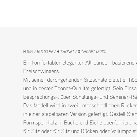
N
1159
M
S 53 PF
H
THONET
D
THONET (2010)
Ein komfortabler eleganter Allrounder, basierend
Freischwingers.
Mit seiner durchgehenden Sitzschale bietet er höch
und in bester Thonet-Qualität gefertigt. Sein Eins
Besprechungs-, über Schulungs- und Seminar-Rä
Das Modell wird in zwei unterschiedlichen Rücke
in einer stapelbaren Version gefertigt. Gestell St
Formsperrholz in Buche und Eiche querfurniert na
für Sitz oder für Sitz und Rücken oder Vollumpol