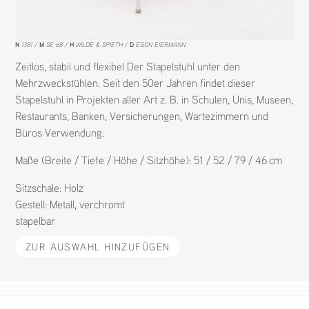
N
1381
M
SE 68
H
WILDE & SPIETH
D
EGON EIERMANN
Zeitlos, stabil und flexibel Der Stapelstuhl unter den
Mehrzweckstühlen. Seit den 50er Jahren findet dieser
Stapelstuhl in Projekten aller Art z. B. in Schulen, Unis, Museen,
Restaurants, Banken, Versicherungen, Wartezimmern und
Büros Verwendung.
Maße (Breite / Tiefe / Höhe / Sitzhöhe): 51 / 52 / 79 / 46 cm
Sitzschale:
Holz
Gestell:
Metall
,
verchromt
stapelbar