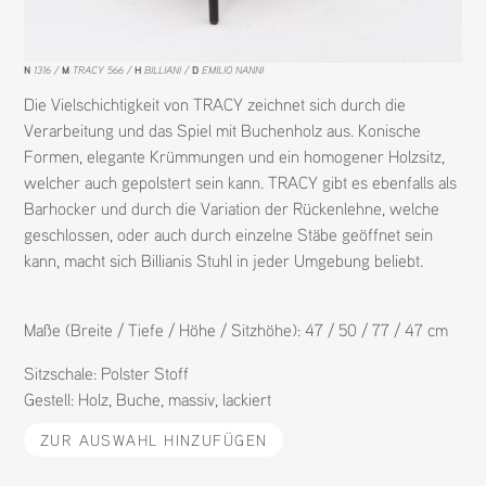
N
1316
M
TRACY 566
H
BILLIANI
D
EMILIO NANNI
Die Vielschichtigkeit von TRACY zeichnet sich durch die
Verarbeitung und das Spiel mit Buchenholz aus. Konische
Formen, elegante Krümmungen und ein homogener Holzsitz,
welcher auch gepolstert sein kann. TRACY gibt es ebenfalls als
Barhocker und durch die Variation der Rückenlehne, welche
geschlossen, oder auch durch einzelne Stäbe geöffnet sein
kann, macht sich Billianis Stuhl in jeder Umgebung beliebt.
Maße (Breite / Tiefe / Höhe / Sitzhöhe): 47 / 50 / 77 / 47 cm
Sitzschale:
Polster Stoff
Gestell:
Holz
,
Buche
,
massiv
,
lackiert