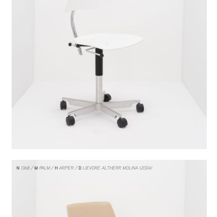
N
1368
M
PALM
H
ARPER
D
LIEVORE ALTHERR MOLINA (2004)