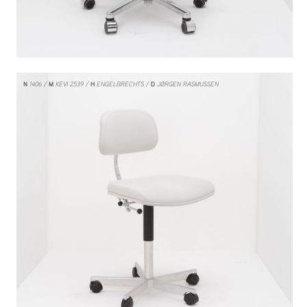
N
1406
M
KEVI 2539
H
ENGELBRECHTS
D
JØRGEN RASMUSSEN