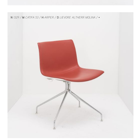
N
1329
M
CATIFA 53
H
ARPER
D
LIEVORE ALTHERR MOLINA
/ •