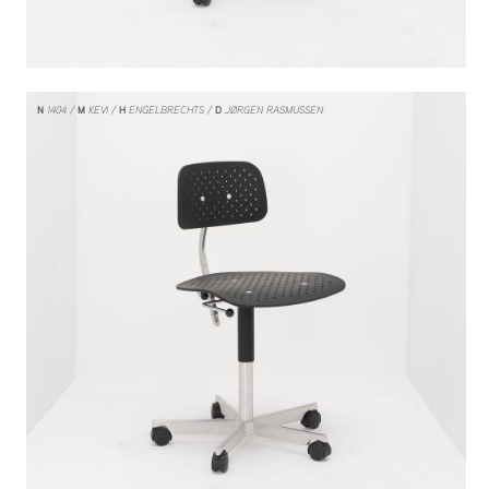
N
1404
M
KEVI
H
ENGELBRECHTS
D
JØRGEN RASMUSSEN