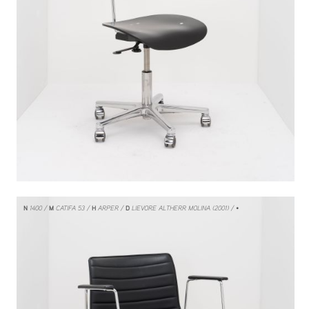
N
1400
M
CATIFA 53
H
ARPER
D
LIEVORE ALTHERR MOLINA (2001)
/ •