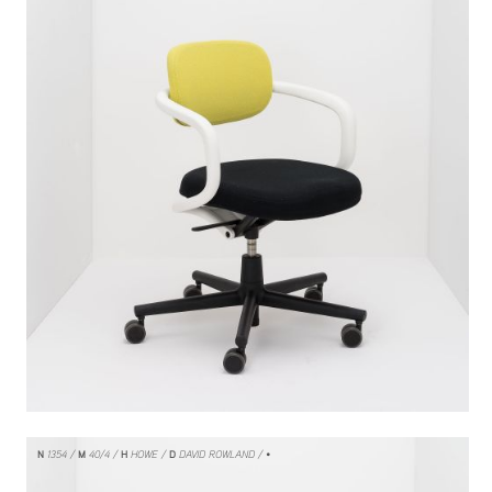
N
1354
M
40/4
H
HOWE
D
DAVID ROWLAND
/ •