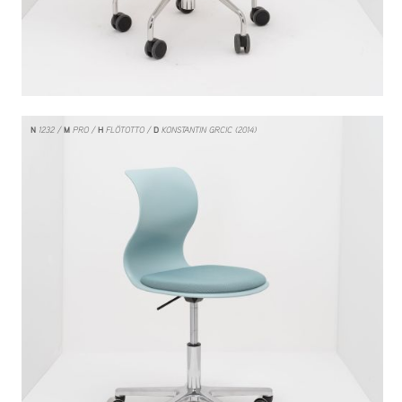
N
1232
M
PRO
H
FLÖTOTTO
D
KONSTANTIN GRCIC (2014)