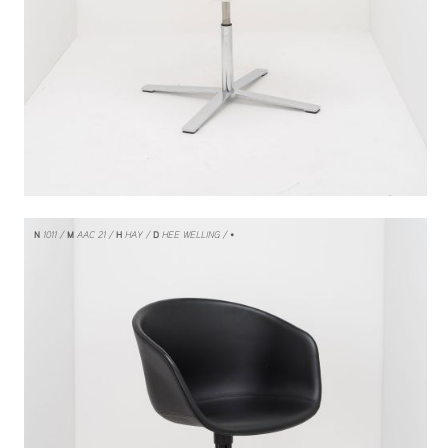
N
1011
M
AAC 21
H
HAY
D
HEE WELLING
/ •