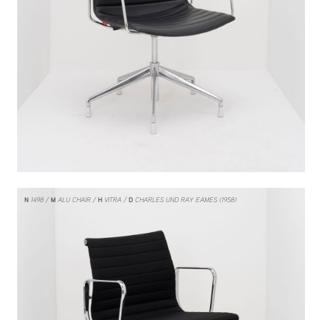
N
1498
M
ALU CHAIR
H
VITRA
D
CHARLES UND RAY EAMES (1958)