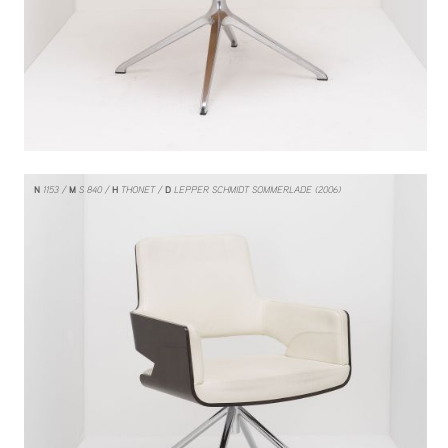
N
1153
M
S 840
H
THONET
D
LEPPER SCHMIDT SOMMERLADE (2006)