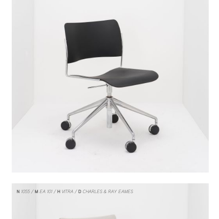
N
1055
M
EA 101
H
VITRA
D
CHARLES & RAY EAMES