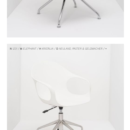
N
1231
M
ELEPHANT
H
KRISTALIA
D
NEULAND, PASTER & GELDMACHER
/ •