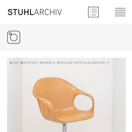
Instagram
N
1035
M
ELEPHANT
H
KRISTALIA
D
NEULAND. PASTER & GELDMACHER
/ •