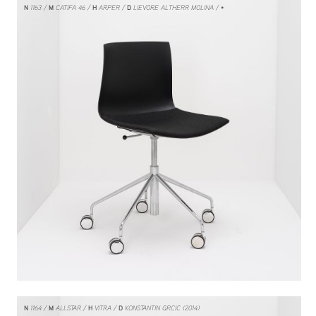
N
1163
M
CATIFA 46
H
ARPER
D
LIEVORE ALTHERR MOLINA
/ •
N
1164
M
ALLSTAR
H
VITRA
D
KONSTANTIN GRCIC (2014)