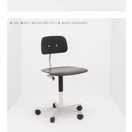
N
1398
M
KEVI
H
ENGELBRECHTS
D
JØRGEN RASMUSSEN