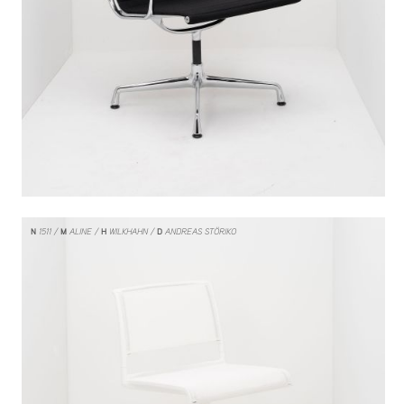
N
1511
M
ALINE
H
WILKHAHN
D
ANDREAS STÖRIKO