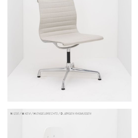
N
1230
M
KEVI
H
ENGELBRECHTS
D
JØRGEN RASMUSSEN