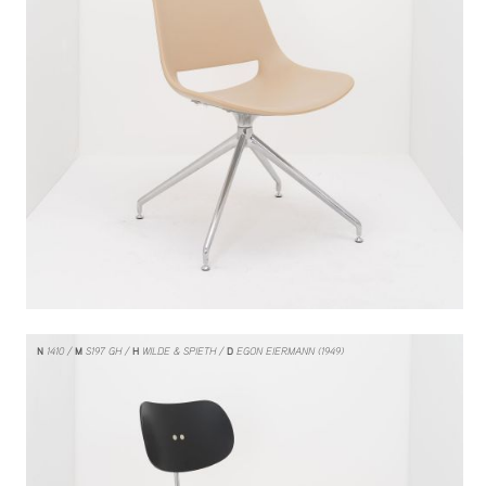
N
1410
M
S197 GH
H
WILDE & SPIETH
D
EGON EIERMANN (1949)