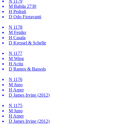
N
1179
M
Babila 2730
H
Pedrali
D
Odo Fioravanti
N
1178
M
Feniks
H
Casala
D
Kressel & Schelle
N
1177
M
Wing
H
Actiu
D
Ramos & Bassols
N
1176
M
Juno
H
Arper
D
James Irvine (2012)
N
1175
M
Juno
H
Arper
D
James Irvine (2012)