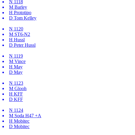
N
1118
M
Barley
H
Prototipo
D
Tom Kelley
N
1120
M
ST6-N2
H
Hussl
D
Peter Hussl
N
1119
M
Vince
H
May
D
May
N
1123
M
Glooh
H
KFF
D
KFF
N
1124
M
Soda H47 +A
H
Mobitec
D
Mobitec