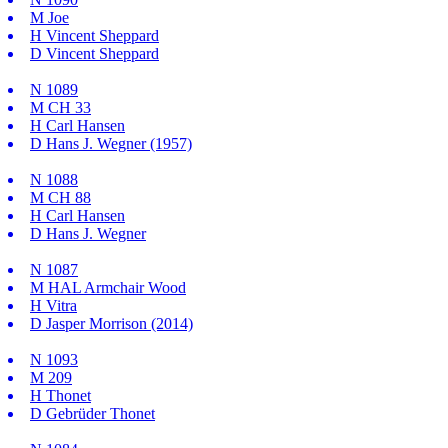
M
Joe
H
Vincent Sheppard
D
Vincent Sheppard
N
1089
M
CH 33
H
Carl Hansen
D
Hans J. Wegner (1957)
N
1088
M
CH 88
H
Carl Hansen
D
Hans J. Wegner
N
1087
M
HAL Armchair Wood
H
Vitra
D
Jasper Morrison (2014)
N
1093
M
209
H
Thonet
D
Gebrüder Thonet