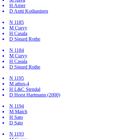
H
Arper
D
Antti Kotlianinen
N
1185
M
Curvy
H
Casala
D
Sigurd Rothe
N
1184
M
Curvy
H
Casala
D
Sigurd Rothe
N
1195
M
athos-4
H
L&C Stendal
D
Horst Hartmann (2000)
N
1194
M
Match
H
Sato
D
Sato
N
1193