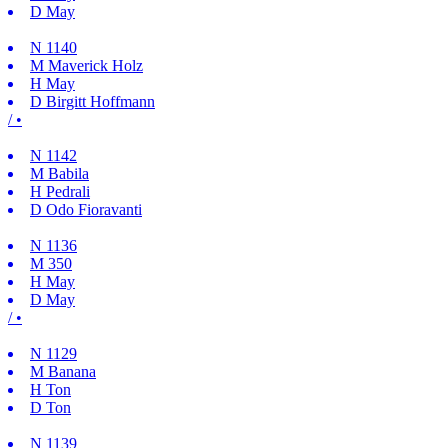
D
May
N
1140
M
Maverick Holz
H
May
D
Birgitt Hoffmann
/ •
N
1142
M
Babila
H
Pedrali
D
Odo Fioravanti
N
1136
M
350
H
May
D
May
/ •
N
1129
M
Banana
H
Ton
D
Ton
N
1139