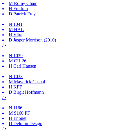
M
Romy Chair
H
Freifrau
D
Patrick Frey
N
1041
M
HAL
H
Vitra
D
Jasper Morrison (2010)
/ •
N
1039
M
CH 26
H
Carl Hansen
N
1038
M
Maverick Casual
H
KFF
D
Birgit Hoffmann
/ •
N
1166
M
S160 PF
H
Thonet
D
Delphin Design
/ •