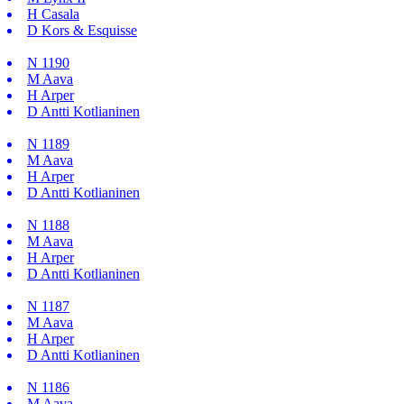
H
Casala
D
Kors & Esquisse
N
1190
M
Aava
H
Arper
D
Antti Kotlianinen
N
1189
M
Aava
H
Arper
D
Antti Kotlianinen
N
1188
M
Aava
H
Arper
D
Antti Kotlianinen
N
1187
M
Aava
H
Arper
D
Antti Kotlianinen
N
1186
M
Aava