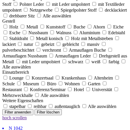
Stoff
Polster Leder
mit Leder umpolstert
mit Textilleder
umpolstert
Netzgewebe
Spiegelpolster Stoff
decklackiert
drehbarer Sitz
Alle auswählen
Gestell
Holz
Metall
Kunststoff
Buche
Ahorn
Eiche
Esche
Nussbaum
Walnuss
Aluminium
Edelstahl
Stahldraht
Metall konisch
Holz mit Metallstreben
lackiert
natur
gebeizt
gebleicht
massiv
pulverbeschichtet
verchromt
Armauflagen Buche
Armauflagen Nussbaum
Armauflagen Leder
Drehgestell aus
Metall
mit Leder umpolstert
schwarz
weiß
farbig
Alle auswählen
Einsatzbereich
Lounge
Konzertsaal
Krankenhaus
Altenheim
Schule
Museum
Büro
Wohnen
Garten
Restaurant
Konferenz/Seminar
Hotel
Universität
Mehrzweckhalle
Alle auswählen
Weitere Eigenschaften
stapelbar
reihbar
außentauglich
Alle auswählen
hoch scrollen
N
1042