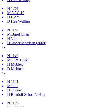
N
1201
M
AAC 17
H
HAY
D
Hee Welling
N
1144
M
Basel Chair
H
Vitra
D
Jasper Morrison (2008)
/ •
N
1149
M
Slim + AM
H
Mobitec
D
Mobitec
/ •
N
1151
M
S 95
H
Thonet
D
Randolf Schott (2014)
N
1159