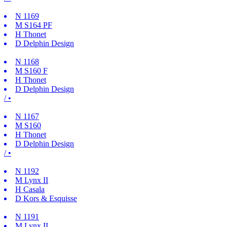
N
1169
M
S164 PF
H
Thonet
D
Delphin Design
N
1168
M
S160 F
H
Thonet
D
Delphin Design
/ •
N
1167
M
S160
H
Thonet
D
Delphin Design
/ •
N
1192
M
Lynx II
H
Casala
D
Kors & Esquisse
N
1191
M
Lynx II