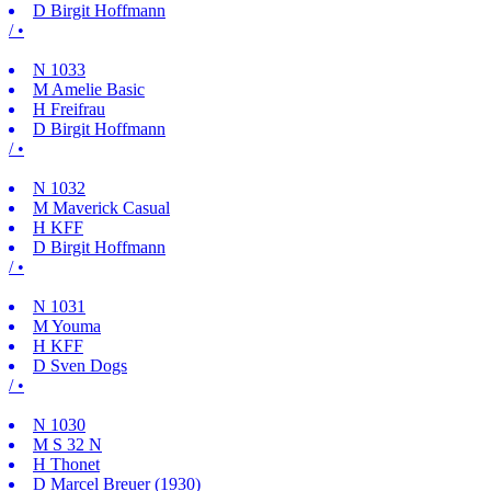
D
Birgit Hoffmann
/ •
N
1033
M
Amelie Basic
H
Freifrau
D
Birgit Hoffmann
/ •
N
1032
M
Maverick Casual
H
KFF
D
Birgit Hoffmann
/ •
N
1031
M
Youma
H
KFF
D
Sven Dogs
/ •
N
1030
M
S 32 N
H
Thonet
D
Marcel Breuer (1930)