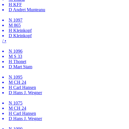
H
KFF
D
Andrei Munteanu
N
1097
M
865
H
Kleinkopf
D
Kleinkopf
/ •
N
1096
M
S 33
H
Thonet
D
Mart Stam
N
1095
M
CH 24
H
Carl Hansen
D
Hans J. Wegner
N
1075
M
CH 24
H
Carl Hansen
D
Hans J. Wegner
N
1090