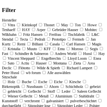
Filter
Hersteller
Vitra
Kleinkopf
Thonet
May
Ton
Howe
Tenhaeff
HAY
Arper
Gebrüder Hauser
Mobitec
Wilkhahn
Fritz Hansen
Freifrau
Tischfabrik
L&C
Stendal
Tecta
Pedrali
Prototipo
Fermob
Jan
Kurtz
Remi
Billiani
Casala
Carl Hansen
Magis
Kristalia
Muuto
KFF
Emu
Moroso
Segis
Fast
Schindler & Salmeron
Andreu World
Hussl
Hay
Vincent Sheppard
Engelbrechts
Lloyd Loom
Enea
Sato
Actiu
Hauser
Montana
Zieta
Area
Declic
Flötotto
Wilde & Spieth
Richard Lampert
Peter Hussl
wb forum
Alle auswählen
Sitzschale
Holz
Buche
Esche
Eiche
Kirsche
Birkenoptik
Nussbaum
Ahorn
Schichtholz
gebeizt
gebleicht
Geflecht
Stoff
Leder
Saleen Geflecht
Wiener Geflecht
Metall
Aluminium
Stahldraht
Kunststoff
verchromt
galvanisiert
pulverbeschichtet
durchgefärbt
Sitzpolster lose
Sitzpolster Leder
Polster