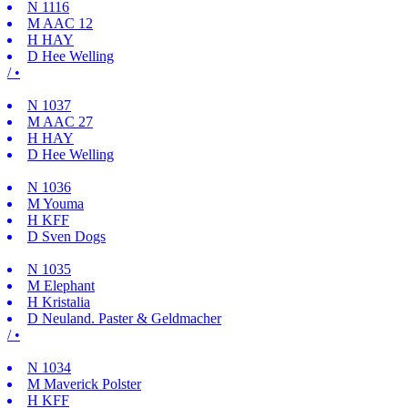
N
1116
M
AAC 12
H
HAY
D
Hee Welling
/ •
N
1037
M
AAC 27
H
HAY
D
Hee Welling
N
1036
M
Youma
H
KFF
D
Sven Dogs
N
1035
M
Elephant
H
Kristalia
D
Neuland. Paster & Geldmacher
/ •
N
1034
M
Maverick Polster
H
KFF