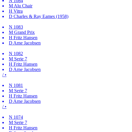
N
1084
M
Alu Chair
H
Vitra
D
Charles & Ray Eames (1958)
N
1083
M
Grand Prix
H
Fritz Hansen
D
Arne Jacobsen
N
1082
M
Serie 7
H
Fritz Hansen
D
Arne Jacobsen
/ •
N
1081
M
Serie 7
H
Fritz Hansen
D
Arne Jacobsen
/ •
N
1074
M
Serie 7
H
Fritz Hansen