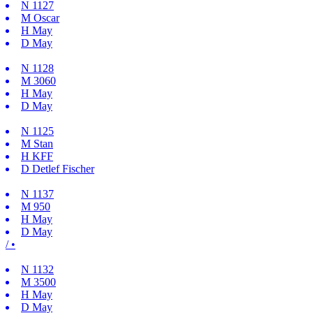
N
1127
M
Oscar
H
May
D
May
N
1128
M
3060
H
May
D
May
N
1125
M
Stan
H
KFF
D
Detlef Fischer
N
1137
M
950
H
May
D
May
/ •
N
1132
M
3500
H
May
D
May