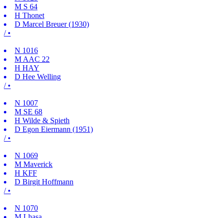
M
S 64
H
Thonet
D
Marcel Breuer (1930)
/ •
N
1016
M
AAC 22
H
HAY
D
Hee Welling
/ •
N
1007
M
SE 68
H
Wilde & Spieth
D
Egon Eiermann (1951)
/ •
N
1069
M
Maverick
H
KFF
D
Birgit Hoffmann
/ •
N
1070
M
Lhasa