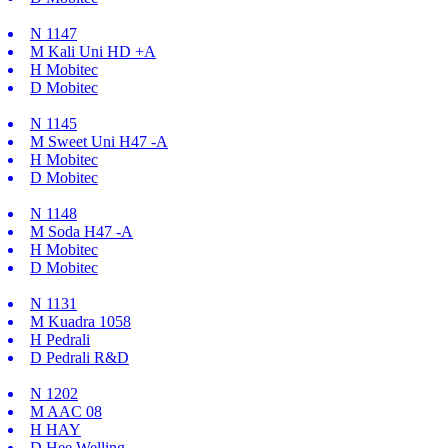
N
1147
M
Kali Uni HD +A
H
Mobitec
D
Mobitec
N
1145
M
Sweet Uni H47 -A
H
Mobitec
D
Mobitec
N
1148
M
Soda H47 -A
H
Mobitec
D
Mobitec
N
1131
M
Kuadra 1058
H
Pedrali
D
Pedrali R&D
N
1202
M
AAC 08
H
HAY
D
Hee Welling