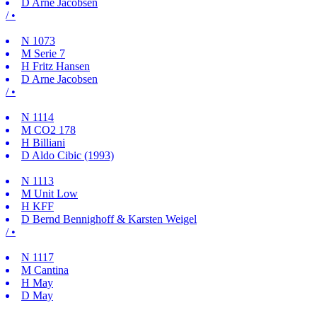
D
Arne Jacobsen
/ •
N
1073
M
Serie 7
H
Fritz Hansen
D
Arne Jacobsen
/ •
N
1114
M
CO2 178
H
Billiani
D
Aldo Cibic (1993)
N
1113
M
Unit Low
H
KFF
D
Bernd Bennighoff & Karsten Weigel
/ •
N
1117
M
Cantina
H
May
D
May