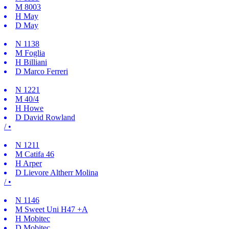
M
8003
H
May
D
May
N
1138
M
Foglia
H
Billiani
D
Marco Ferreri
N
1221
M
40/4
H
Howe
D
David Rowland
/ •
N
1211
M
Catifa 46
H
Arper
D
Lievore Altherr Molina
/ •
N
1146
M
Sweet Uni H47 +A
H
Mobitec
D
Mobitec