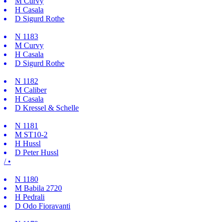
M
Curvy
H
Casala
D
Sigurd Rothe
N
1183
M
Curvy
H
Casala
D
Sigurd Rothe
N
1182
M
Caliber
H
Casala
D
Kressel & Schelle
N
1181
M
ST10-2
H
Hussl
D
Peter Hussl
/ •
N
1180
M
Babila 2720
H
Pedrali
D
Odo Fioravanti